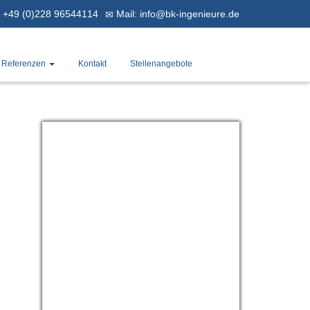
+49 (0)228 96544114
Mail: info@bk-ingenieure.de
Referenzen
Kontakt
Stellenangebote