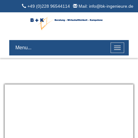
+49 (0)228 96544114
Mail: info@bk-ingenieure.de
Menu...
Toggle
navigatio