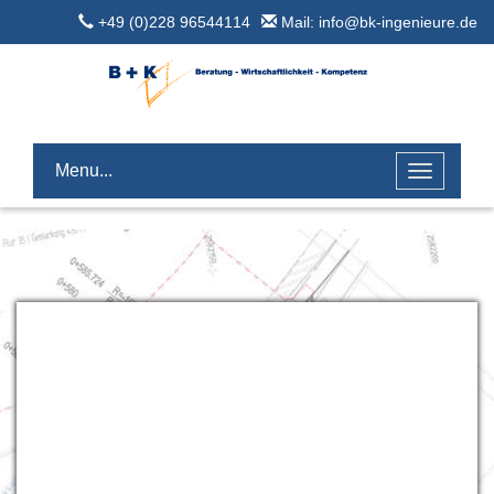
+49 (0)228 96544114
Mail: info@bk-ingenieure.de
Menu...
Toggle
navigatio