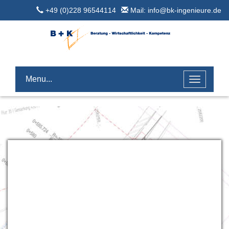
+49 (0)228 96544114
Mail: info@bk-ingenieure.de
Menu...
Toggle
navigatio