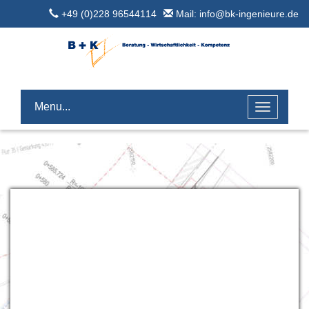
+49 (0)228 96544114
Mail: info@bk-ingenieure.de
Menu...
Toggle
navigatio