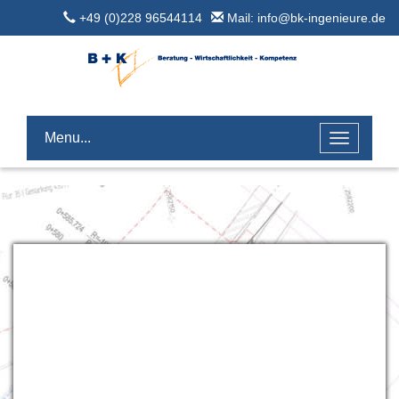
+49 (0)228 96544114
Mail: info@bk-ingenieure.de
Menu...
Toggle
navigatio