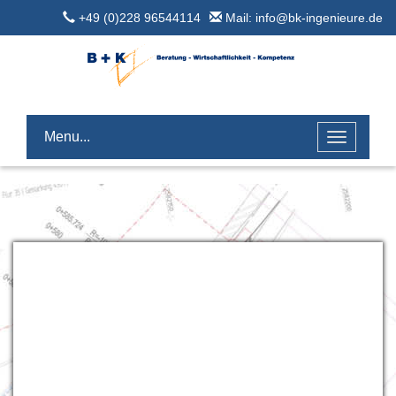
+49 (0)228 96544114
Mail: info@bk-ingenieure.de
Menu...
Toggle
navigatio